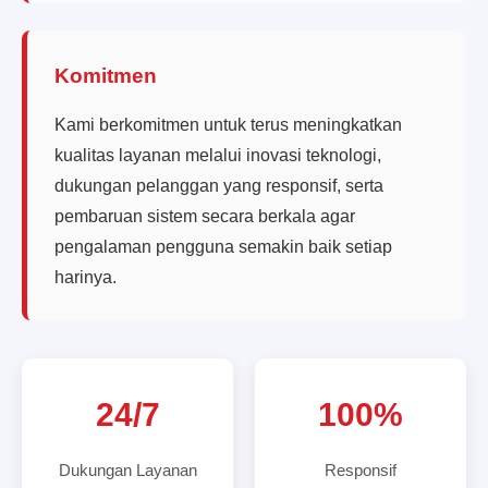
Komitmen
Kami berkomitmen untuk terus meningkatkan
kualitas layanan melalui inovasi teknologi,
dukungan pelanggan yang responsif, serta
pembaruan sistem secara berkala agar
pengalaman pengguna semakin baik setiap
harinya.
24/7
100%
Dukungan Layanan
Responsif