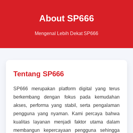
About SP666
Mengenal Lebih Dekat SP666
Tentang SP666
SP666 merupakan platform digital yang terus
berkembang dengan fokus pada kemudahan
akses, performa yang stabil, serta pengalaman
pengguna yang nyaman. Kami percaya bahwa
kualitas layanan menjadi faktor utama dalam
membangun kepercayaan pengguna sehingga